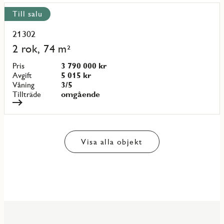
Till salu
21302
Läs
mer
2 rok, 74 m²
om
objekt
Pris
3 790 000 kr
{objectNumber}
Avgift
5 015 kr
Våning
3/5
Tillträde
omgående
Visa alla objekt