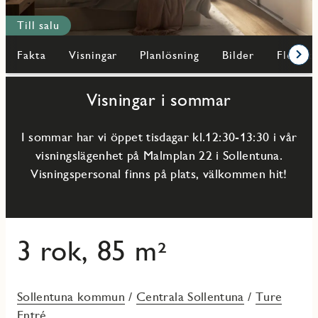
Till salu
Fakta
Visningar
Planlösning
Bilder
Fler bo
Fram
Visningar i sommar
I sommar har vi öppet tisdagar kl.12:30-13:30 i vår
visningslägenhet på Malmplan 22 i Sollentuna.
Visningspersonal finns på plats, välkommen hit!
3 rok, 85 m²
Sollentuna kommun
/
Centrala Sollentuna
/
Ture
Entré