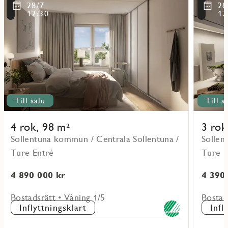
mer
mer
ritmarkering
Favoritmarker
28/7
28
om
om
12:30
12
objekt
objekt
11104
11101
Till salu
Till s
4 rok, 98 m²
3 rok
Sollentuna kommun / Centrala Sollentuna /
Sollen
Ture Entré
Ture E
4 890 000 kr
4 390
Bostadsrätt • Våning 1/5
Bostad
Inflyttningsklart
Infl