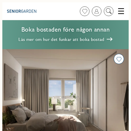
Meny
Favoriter
Logga in
Sök
på
innehåll
Boka bostaden före någon annan
Läs mer om hur det funkar att boka bostad
Favorit