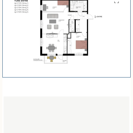
Se
alla
planskiss