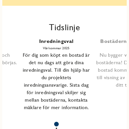
Tidslinje
Inredningsval
Bostäderna 
Vår/sommar 2025
s och
För dig som köpt en bostad är
Nu bygger vi 
åbörjas.
det nu dags att göra dina
bostäderna! D
inredningsval. Till din hjälp har
bostad kommer
du projektets
till visning av
inredningsansvarige. Sista dag
ditt ti
för inredningsval skiljer sig
mellan bostäderna, kontakta
mäklare för mer information.