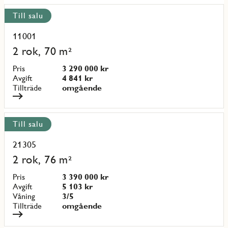
Till salu
11001
Läs
mer
2 rok, 70 m²
om
objekt
Pris
3 290 000 kr
{objectNumber}
Avgift
4 841 kr
Tillträde
omgående
Till salu
21305
Läs
mer
2 rok, 76 m²
om
objekt
Pris
3 390 000 kr
{objectNumber}
Avgift
5 103 kr
Våning
3/5
Tillträde
omgående