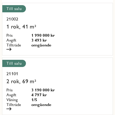
Visa
Till salu
alla
objekt
21002
Läs
mer
1 rok, 41 m²
om
objekt
Pris
1 990 000 kr
{objectNumber}
Avgift
3 493 kr
Tillträde
omgående
Till salu
21101
Läs
mer
2 rok, 69 m²
om
objekt
Pris
3 190 000 kr
{objectNumber}
Avgift
4 797 kr
Våning
1/5
Tillträde
omgående