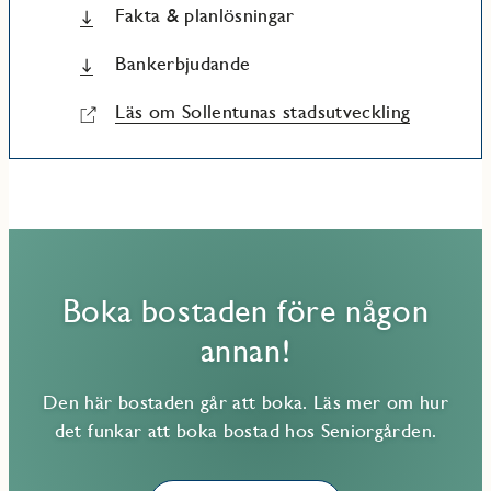
till exempel gemensamhetslokal, övernattningsrum och
Fakta & planlösningar
tvättstuga. Sollentuna Centrums stora galleria med
restauranger, affärer och pendeltåg ligger bara ca 400 meter
Bankerbjudande
bort. Vill du ta dig ut i naturen har du stora nyrenoverade
och vackra Fågelsångsparken på nära håll och på
promenadavstånd har du Edsvikens vattenlinje med
Läs om Sollentunas stadsutveckling
småbåtshamn och badplats. Kommunikationerna är mycket
bra med bussar och pendeltåg (Sollentuna), som tar en dryg
kvart till Centralen. Här har du även nära access till E4 för
dig som är bilburen.
Boka bostaden före någon
annan!
Den här bostaden går att boka. Läs mer om hur
det funkar att boka bostad hos Seniorgården.