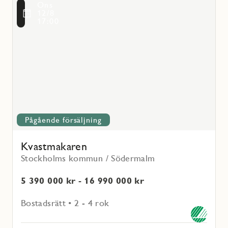
Ons
mer
voritmarkering
12/8
om
17:00
Kvastmakaren
Pågående försäljning
Kvastmakaren
Stockholms kommun / Södermalm
5 390 000 kr - 16 990 000 kr
Bostadsrätt • 2 - 4 rok