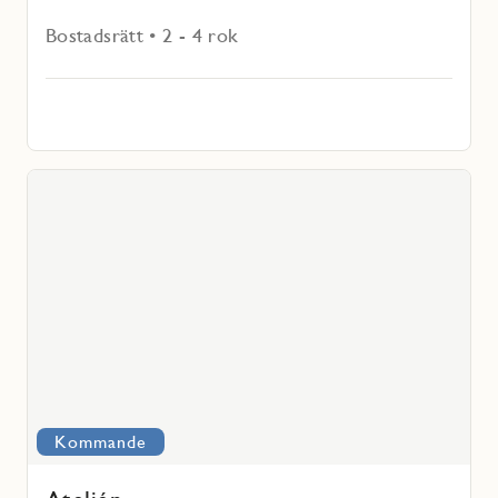
Bostadsrätt • 2 - 4 rok
Läs
mer
voritmarkering
om
Ateljén
Kommande