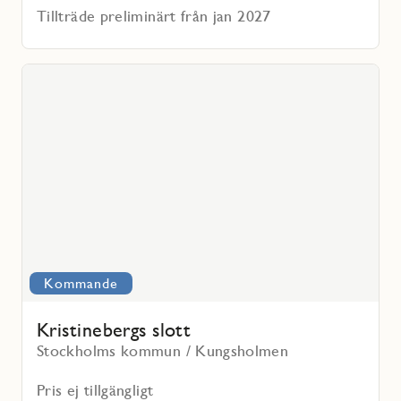
Tillträde preliminärt från jan 2027
Läs
mer
voritmarkering
om
Kristinebergs
slott
Kommande
Kristinebergs slott
Stockholms kommun / Kungsholmen
Pris ej tillgängligt