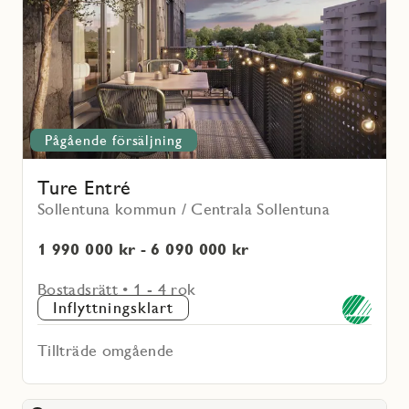
Pågående försäljning
Ture Entré
Sollentuna kommun / Centrala Sollentuna
1 990 000 kr - 6 090 000 kr
Bostadsrätt • 1 - 4 rok
Inflyttningsklart
Tillträde omgående
Läs