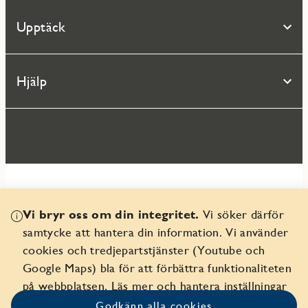
Upptäck
Hjälp
Vi bryr oss om din integritet.
Vi söker därför
© 2026 Seniorgården AB
samtycke att hantera din information. Vi använder
Organisationsnr 556359-9082
cookies och tredjepartstjänster (Youtube och
Google Maps) bla för att förbättra funktionaliteten
på webbplatsen.
Läs mer och hantera inställningar
Godkänn alla cookies