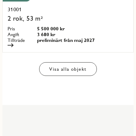
31001
Läs
mer
2 rok, 53 m²
om
objekt
Pris
5 500 000 kr
{objectNumber}
Avgift
3 680 kr
Tillträde
preliminärt från maj 2027
Visa alla objekt