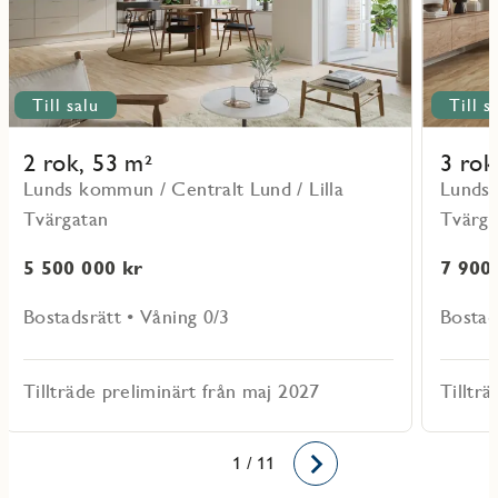
Till salu
Till s
2 rok, 53 m²
3 rok
Lunds kommun / Centralt Lund / Lilla
Lunds 
Tvärgatan
Tvärga
5 500 000 kr
7 900
Bostadsrätt • Våning 0/3
Bostad
Tillträde preliminärt från maj 2027
Tillträ
10
11
1
2
3
4
5
6
7
8
9
/ 11
Framåt