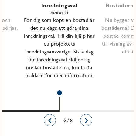
Inredningsval
Bostäderna 
2026-04-09
s och
För dig som köpt en bostad är
Nu bygger vi 
åbörjas.
det nu dags att göra dina
bostäderna! D
inredningsval. Till din hjälp har
bostad kommer
du projektets
till visning av
inredningsansvarige. Sista dag
ditt ti
för inredningsval skiljer sig
mellan bostäderna, kontakta
mäklare för mer information.
1
2
3
4
5
6
7
8
/ 8
Bakåt
Framåt