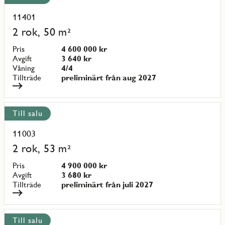
11401
Läs
mer
2 rok, 50 m²
om
objekt
Pris
4 600 000 kr
{objectNumber}
Avgift
3 640 kr
Våning
4/4
Tillträde
preliminärt från aug 2027
Till salu
11003
Läs
mer
2 rok, 53 m²
om
objekt
Pris
4 900 000 kr
{objectNumber}
Avgift
3 680 kr
Tillträde
preliminärt från juli 2027
Till salu