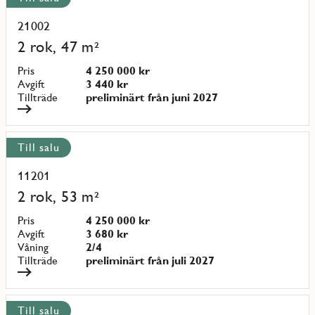
alla
objekt
21002
Läs
mer
2 rok, 47 m²
om
objekt
Pris
4 250 000 kr
{objectNumber}
Avgift
3 440 kr
Tillträde
preliminärt från juni 2027
Till salu
11201
Läs
mer
2 rok, 53 m²
om
objekt
Pris
4 250 000 kr
{objectNumber}
Avgift
3 680 kr
Våning
2/4
Tillträde
preliminärt från juli 2027
Till salu