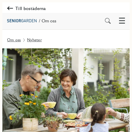
Till bostäderna
Meny
Sök
/ Om oss
på
innehåll
Om oss
Nyheter