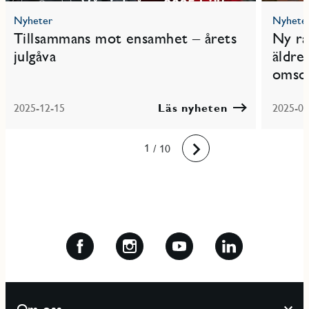
Nyheter
Nyhete
Tillsammans mot ensamhet – årets
Ny ra
julgåva
äldre
omso
2025-12-15
Läs nyheten
2025-09
10
1
2
3
4
5
6
7
8
9
/ 10
Framåt
Om oss