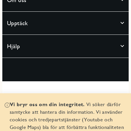
Upptäck
Hjälp
Vi bryr oss om din integritet.
Vi söker därför
© 2026 Seniorgården AB
samtycke att hantera din information. Vi använder
Organisationsnr 556359-9082
cookies och tredjepartstjänster (Youtube och
Google Maps) bla för att förbättra funktionaliteten