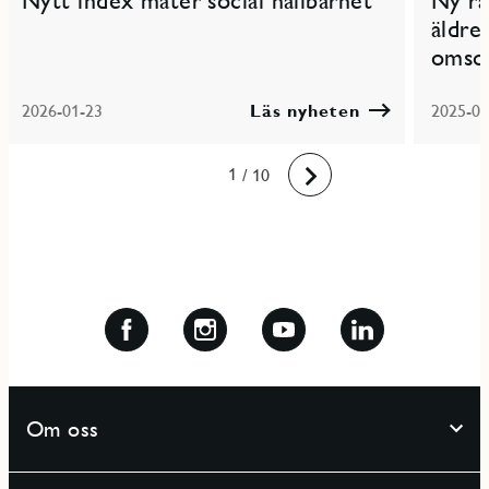
Nytt index mäter social hållbarhet
Ny ra
äldre
omso
2026-01-23
Läs nyheten
2025-09
10
1
2
3
4
5
6
7
8
9
/ 10
Framåt
Om oss