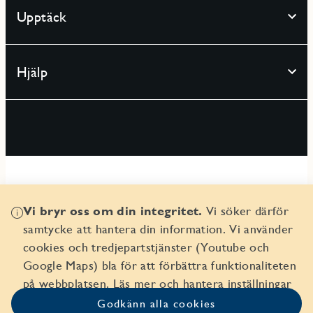
Upptäck
Hjälp
Vi bryr oss om din integritet.
Vi söker därför
© 2026 Seniorgården AB
samtycke att hantera din information. Vi använder
Organisationsnr 556359-9082
cookies och tredjepartstjänster (Youtube och
Google Maps) bla för att förbättra funktionaliteten
på webbplatsen.
Läs mer och hantera inställningar
Godkänn alla cookies