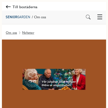
Till bostäderna
Meny
Sök
/ Om oss
på
innehåll
Om oss
Nyheter