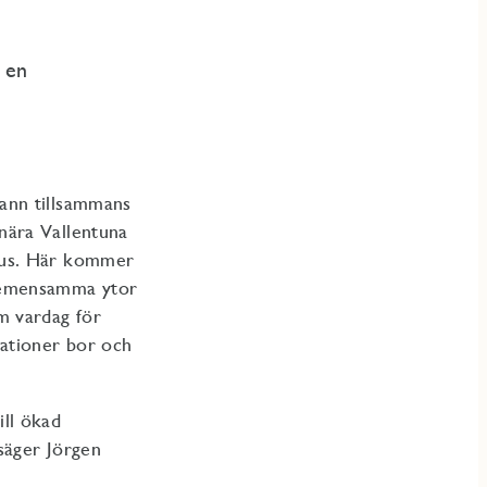
 en
vann tillsammans
nära Vallentuna
dhus. Här kommer
 gemensamma ytor
m vardag för
rationer bor och
ill ökad
säger Jörgen