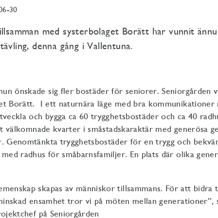
06-30
illsamman med systerbolaget Borätt har vunnit ännu
ävling, denna gång i Vallentuna.
un önskade sig fler bostäder för seniorer. Seniorgården 
et Borätt. I ett naturnära läge med bra kommunikationer 
utveckla och bygga ca 60 trygghetsbostäder och ca 40 ra
ett välkomnade kvarter i småstadskaraktär med generösa
r. Genomtänkta trygghetsbostäder för en trygg och bekvä
 med radhus för småbarnsfamiljer. En plats där olika gene
menskap skapas av människor tillsammans. För att bidra t
 minskad ensamhet tror vi på möten mellan generationer”, 
rojektchef på Seniorgården