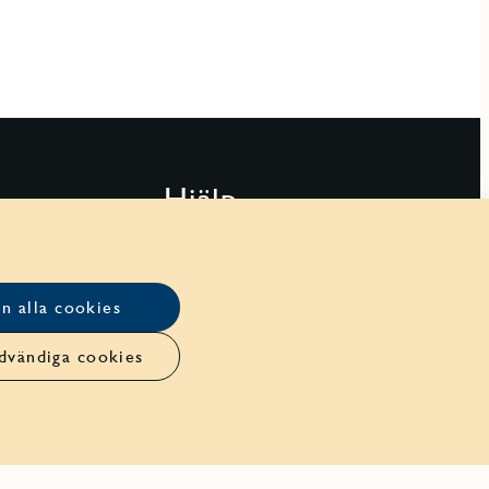
Hjälp
Kontakt
Studion
n alla cookies
Bostadsbutiker
dvändiga cookies
Integritetspolicy
Hantera cookies