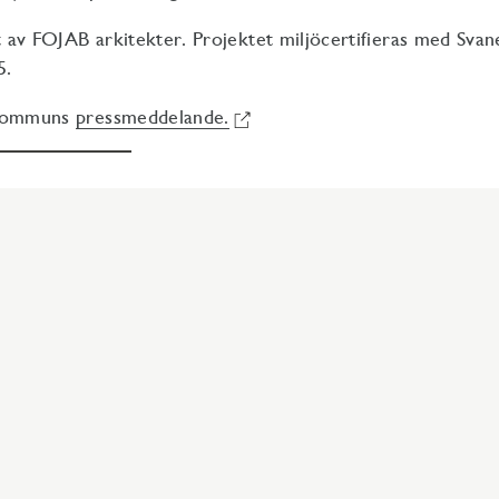
at av FOJAB arkitekter. Projektet miljöcertifieras med Sva
5.
 kommuns
pressmeddelande.