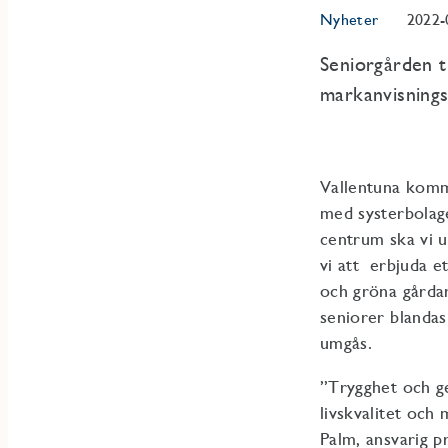
Nyheter
2022-
Seniorgården t
markanvisningst
Vallentuna komm
med systerbolag
centrum ska vi 
vi att erbjuda 
och gröna gårda
seniorer blandas
umgås.
”Trygghet och ge
livskvalitet och
Palm, ansvarig p