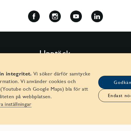
Upptäck
Vårt bostadskoncept
n integritet.
Vi söker därför samtycke
Boförmåner
formation. Vi använder cookies och
Godkän
r (Youtube och Google Maps) bla för att
Om VIP
Endast nö
liteten på webbplatsen.
 inställningar
Områden