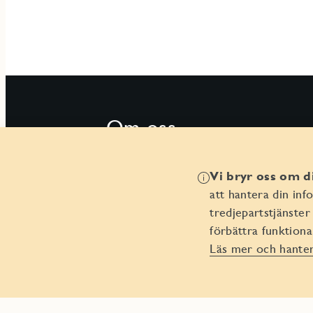
Om oss
Om Seniorgården
Vi bryr oss om di
Hållbarhet
att hantera din in
tredjepartstjänste
förbättra funktiona
Läs mer och hantera