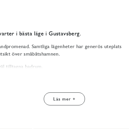
varter i bästa läge i Gustavsberg.
trandpromenad. Samtliga lägenheter har generös uteplats
 utsikt över småbåtshamnen.
väl tilltagna badrum.
er ca 50 meter från Farstavikens småbåtshamn och den
l öster och väster om det anrika Villa Strandvik.
och ett punkthus i fyra våningar.
Läs mer +
ja finns i bottenvåningen på ett av punkthusen.