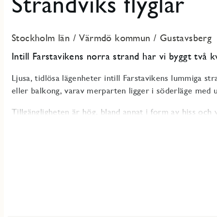
Strandviks flyglar
Stockholm län
/
Värmdö kommun
/
Gustavsberg
Intill Farstavikens norra strand har vi byggt två k
Ljusa, tidlösa lägenheter intill Farstavikens lummiga s
eller balkong, varav merparten ligger i söderläge med
Tillgängligheten är hög, bland annat i form av hiss och 
Strandviks Flyglar består av fyra huskroppar som ligg
fina strandpromenaden. Husen består av två etapper, til
Respektive etapp omfattar ett lamellhus i två våningar 
Gemensamhetslokal och gästrum som de boende kan nytt