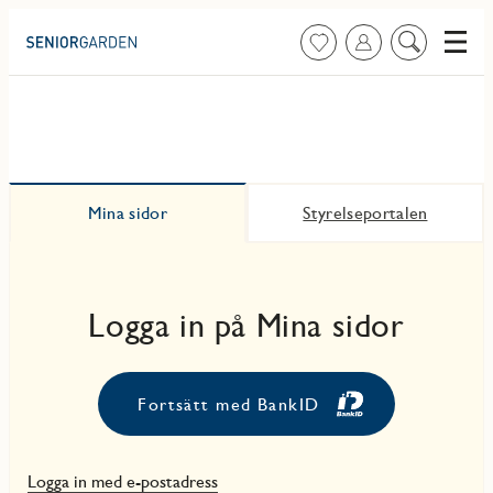
Meny
Favoriter
Logga in
Sök
på
innehåll
Mina sidor
Styrelseportalen
Logga in på Mina sidor
Fortsätt med BankID
Logga in med e-postadress