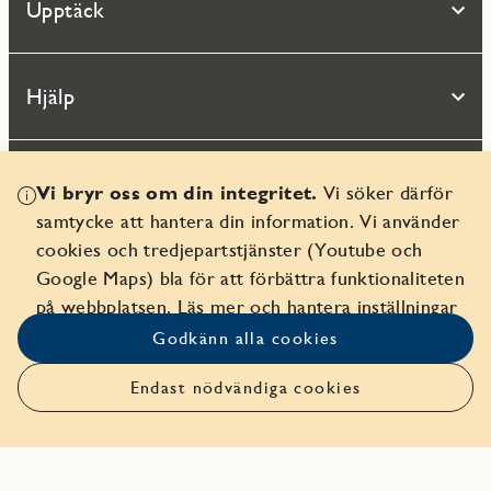
Upptäck
Hjälp
Vi bryr oss om din integritet.
Vi söker därför
samtycke att hantera din information. Vi använder
cookies och tredjepartstjänster (Youtube och
Google Maps) bla för att förbättra funktionaliteten
på webbplatsen.
Läs mer och hantera inställningar
© 2026 Seniorgården AB
Godkänn alla cookies
Organisationsnr 556359-9082
Endast nödvändiga cookies