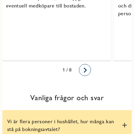
eventuell medköpare till bostaden.
och di
person
1
2
3
4
5
6
7
8
/ 8
Framåt
Vanliga frågor och svar
Vi är flera personer i hushållet, hur många kan
stå på bokningsavtalet?