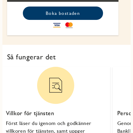
Boka bostaden
Så fungerar det
Villkor för tjänsten
Perso
Först läser du igenom och godkänner
Genom 
villkoren för tjänsten, samt uppger
BankID