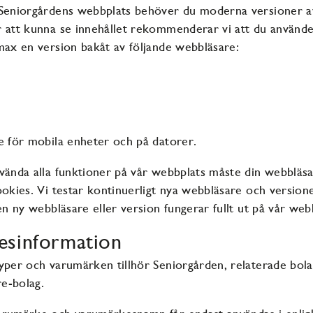
 Seniorgårdens webbplats behöver du moderna versioner av
 att kunna se innehållet rekommenderar vi att du använde
max en version bakåt av följande webbläsare:
e för mobila enheter och på datorer.
vända alla funktioner på vår webbplats måste din webbläsar
ookies. Vi testar kontinuerligt nya webbläsare och version
en ny webbläsare eller version fungerar fullt ut på vår web
esinformation
yper och varumärken tillhör Seniorgården, relaterade bolag
re-bolag.