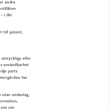
ler andra
otillåten
- i din
 till patent,
 uttryckliga eller
ens användbarhet
edje parts
eniorgården har
ch utan undantag,
formation,
e ens om