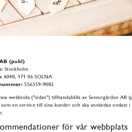
AB (publ)
e:
Stockholm
x 6048, 171 06 SOLNA
snummer:
556359-9082
nna webbsida ("sidan") tillhandahålls av Seniorgården AB (p
 som en service till sina kunder och ska användas endast i
e.
ommendationer för vår webbplats