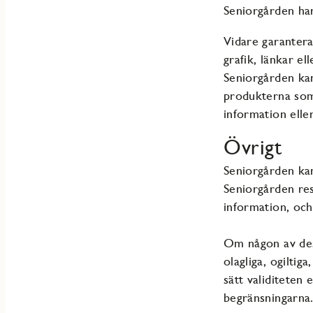
Seniorgården har
Vidare garantera
grafik, länkar e
Seniorgården kan
produkterna som 
information elle
Övrigt
Seniorgården ka
Seniorgården rese
information, och
Om någon av dessa
olagliga, ogiltig
sätt validiteten 
begränsningarna