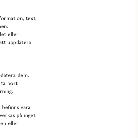
formation, text,
nen.
et eller i
 att uppdatera
pdatera dem.
 ta bort
rning.
r befinns vara
åverkas på inget
ren eller