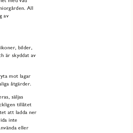
ghet med vad
eniorgården. All
g av
ikoner, bilder,
ch är skyddat av
ryta mot lagar
liga åtgärder.
ras, säljas
kligen tillåtet
et att ladda ner
ida inte
 använda eller