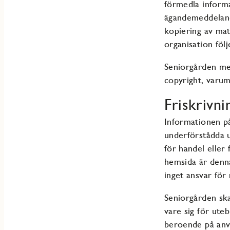
förmedla informa
ägandemeddelande
kopiering av mate
organisation föl
Seniorgården medg
copyright, varum
Friskrivni
Informationen på 
underförstådda u
för handel eller
hemsida är denna
inget ansvar för
Seniorgården ska 
vare sig för ute
beroende på anv