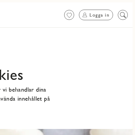
Logga in
Favoriter
Sök
på
innehål
kies
 vi behandlar dina
nvända innehållet på