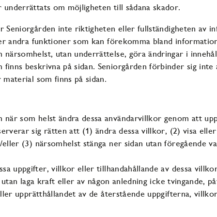
 underrättats om möjligheten till sådana skador.
r Seniorgården inte riktigheten eller fullständigheten av in
ller andra funktioner som kan förekomma bland informatio
 närsomhelst, utan underrättelse, göra ändringar i innehåll
finns beskrivna på sidan. Seniorgården förbinder sig inte
r material som finns på sidan.
n när som helst ändra dessa användarvillkor genom att up
rverar sig rätten att (1) ändra dessa villkor, (2) visa eller
/eller (3) närsomhelst stänga ner sidan utan föregående va
 uppgifter, villkor eller tillhandahållande av dessa villko
a, utan laga kraft eller av någon anledning icke tvingande, p
eller upprätthållandet av de återstående uppgifterna, villko
.