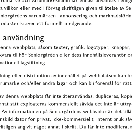
arumärke och varumärkesnamn får endast användas i enli
 villkor eller med i förväg skriftligen given tillåtelse av S
eniorgårdens varumärken i annonsering och marknadsförin
rodukter kräver ett formellt medgivande.
 användning
denna webbplats, såsom texter, grafik, logotyper, knappar, 
ukvara tillhör Seniorgården eller dess innehållsleverantör o
ationell lagstiftning.
ing eller distribution av innehållet på webbplatsen kan b
rumärke och/eller andra lagar och kan bli föremål för rätts
av denna webbplats får inte återanvändas, dupliceras, kopie
nnat sätt exploateras kommersiellt såvida det inte är uttryc
 Av informationen på Seniorgårdens webbsidor är det tillåt
nskild dator för privat, icke-kommersiellt, internt bruk såv
ftligen angivit något annat i skrift. Du får inte modifiera,