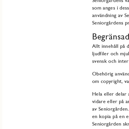
Seniorgårdens v
som anges i dessa
användning av S
Seniorgårdens p
Begränsad
Allt innehåll på 
ljudfiler och mj
svensk och intern
Obehörig användn
om copyright, va
Hela eller delar 
vidare eller på a
av Seniorgården.
en kopia på en e
Seniorgården skri