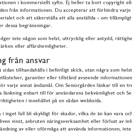
tionen i kommersiellt syfte. Ej heller ta bort copyright el
n från informationen. Du accepterar att förhindra varje 
rialet och att säkerställa att alla anställda - om tillämpligt 
jer dessa begränsningar.
er inte någon som helst, uttrycklig eller antydd, rättighet
ärken eller affärshemligheter.
ng från ansvar
sidan tillhandahålls i befintligt skick, utan några som helst
tfästelser, garantier eller tillstånd avseende information
 för varje annat ändamål. Om Seniorgården länkar till en tr
 länkning enbart till för användarens bekvämlighet och S
 riktigheten i innehållet på en sådan webbsida.
i inget fall bli skyldigt för skador, vilka de än kan vara o
bliven vinst, avbruten näringsverksamhet eller förlust av in
ändning av eller oförmåga att använda informationen, int