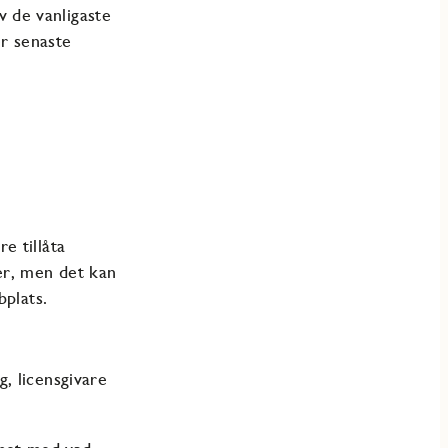
 de vanligaste
r senaste
e tillåta
er, men det kan
bplats.
, licensgivare